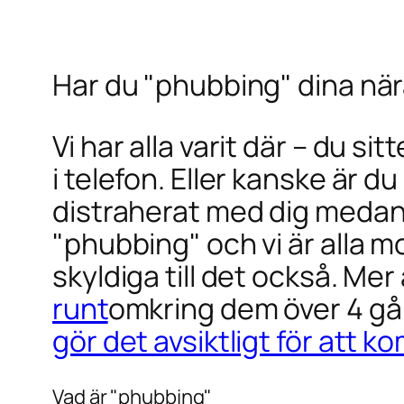
Har du "phubbing" dina nära 
Vi har alla varit där – du s
i telefon. Eller kanske är 
distraherat med dig medan
"phubbing" och vi är alla mo
skyldiga till det också. Mer
runt
omkring dem över 4 g
gör det avsiktligt för att k
Vad är "phubbing"