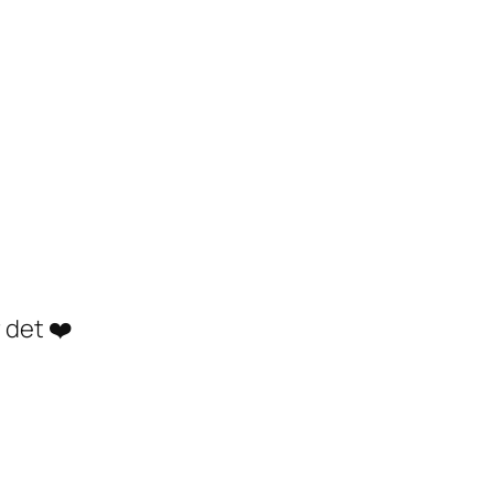
 det ❤️