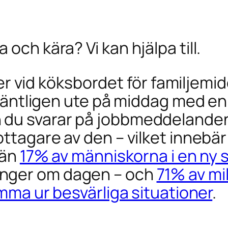
och kära? Vi kan hjälpa till.
itter vid köksbordet för familjem
du äntligen ute på middag med e
 du svarar på jobbmeddelanden.
ttagare av den – vilket innebär 
 än
17% av människorna i en ny 
ånger om dagen – och
71% av mi
omma ur besvärliga situationer
.