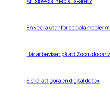
Är "slowcial media" svaret?
En vecka utanför sociala medier 
Här är beviset på att Zoom dödar vå
5 skäl att göra en digital detox