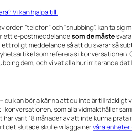
 orden "telefon" och "snubbing", kan ta sig m
år ett e-postmeddelande
som de måste
svara 
 ett roligt meddelande så att du svarar så subt
 nyhetsartikel som refereras i konversationen.
bing dem, och vi vet alla hur irriterande det 
– du kan börja känna att du inte är tillräckligt 
ut i konversationen, som alla vidmakthåller s
 har varit 18 månader av att inte kunna prata
art det slutade skulle vi lägga ner
våra enheter 