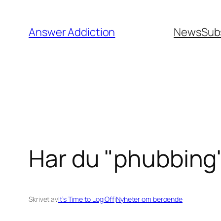
Hoppa
till
Answer Addiction
News
Sub
innehåll
Har du "phubbing" 
Skrivet av
It’s Time to Log Off
i
Nyheter om beroende