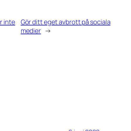
 inte
Gör ditt eget avbrott på sociala
medier
→