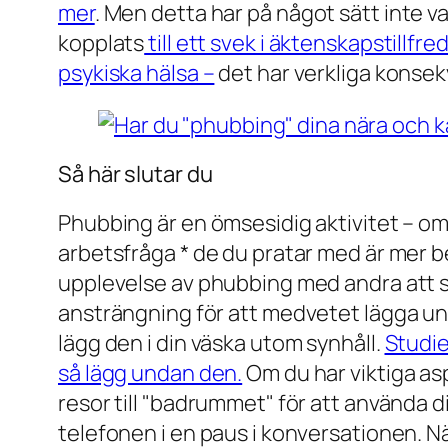
mer
. Men detta har på något sätt inte v
kopplats
till ett svek i äktenskapstillf
psykiska hälsa –
det har verkliga konsek
Så här slutar du
Phubbing är en ömsesidig aktivitet – om 
arbetsfråga * de du pratar med är mer be
upplevelse av phubbing med andra att sk
ansträngning för att medvetet lägga un
lägg den i din väska utom synhåll.
Studie
så lägg undan den.
Om du har viktiga asp
resor till "badrummet" för att använda di
telefonen i en paus i konversationen. Nä