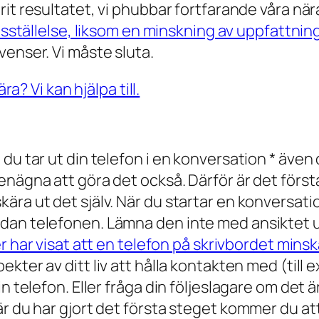
arit resultatet, vi phubbar fortfarande våra nä
redsställelse, liksom en minskning av uppfattni
venser. Vi måste sluta.
du tar ut din telefon i en konversation * även 
nägna att göra det också. Därför är det första 
ära ut det själv. När du startar en konversat
dan telefonen. Lämna den inte med ansiktet up
r har visat att en telefon på skrivbordet minsk
ekter av ditt liv att hålla kontakten med (til
n telefon. Eller fråga din följeslagare om det 
r du har gjort det första steget kommer du att