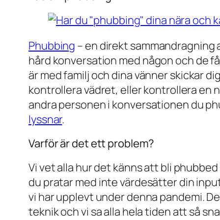
Phubbing
– en direkt sammandragning av
hård konversation med någon och de f
är med familj och dina vänner skickar dig
kontrollera vädret, eller kontrollera en
andra personen i konversationen du phub
lyssnar
.
Varför är det ett problem?
Vi vet alla hur det känns att bli phubbed 
du pratar med inte värdesätter din inp
vi har upplevt under denna pandemi. Det
teknik och vi sa alla hela tiden att så sn