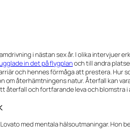
mdrivning i nästan sex år. I olika intervjuer 
ugglade in det på flygplan
och till andra plats
karriär och hennes förmåga att prestera. Hur
ion om återhämtningens natur. Återfall kan vara
tt återfall och fortfarande leva och blomstra 
k
i Lovato med mentala hälsoutmaningar. Hon bef