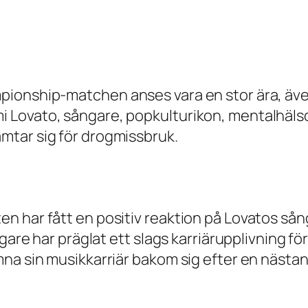
pionship-matchen anses vara en stor ära, äve
l Demi Lovato, sångare, popkulturikon, mentalhä
mtar sig för drogmissbruk.
n har fått en positiv reaktion på Lovatos så
gare har präglat ett slags karriärupplivning fö
na sin musikkarriär bakom sig efter en nästan 