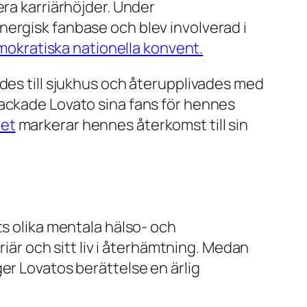
era karriärhöjder. Under
nergisk fanbase och blev involverad i
mokratiska nationella konvent.
des till sjukhus och återupplivades med
tackade Lovato sina fans för hennes
let
markerar hennes återkomst till sin
ts olika mentala hälso- och
riär och sitt liv i återhämtning. Medan
er Lovatos berättelse en ärlig