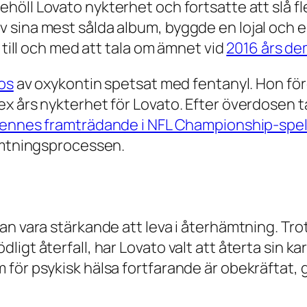
behöll Lovato nykterhet och fortsatte att slå fl
sina mest sålda album, byggde en lojal och e
 till och med att tala om ämnet vid
2016 års de
os
av oxykontin spetsat med fentanyl. Hon för
ex års nykterhet för Lovato. Efter överdosen 
ennes framträdande i NFL Championship-spe
hämtningsprocessen.
an vara stärkande att leva i återhämtning. Tro
gt återfall, har Lovato valt att återta sin kar
för psykisk hälsa fortfarande är obekräftat, g