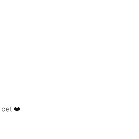
 det ❤️