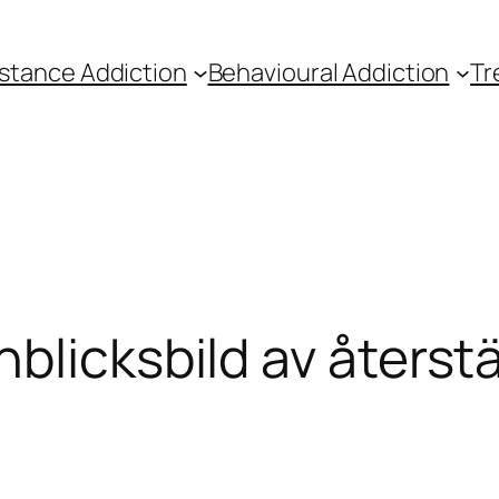
stance Addiction
Behavioural Addiction
Tr
blicksbild av återstä