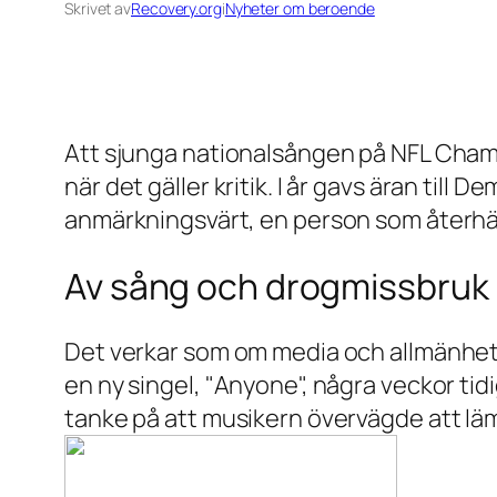
Skrivet av
Recovery.org
i
Nyheter om beroende
Att sjunga nationalsången på NFL Cham
när det gäller kritik. I år gavs äran til
anmärkningsvärt, en person som återhä
Av sång och drogmissbruk
Det verkar som om media och allmänhete
en ny singel, "Anyone", några veckor tidi
tanke på att musikern övervägde att läm