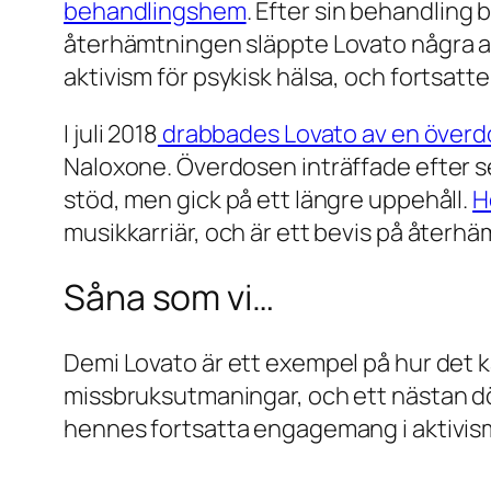
behandlingshem
. Efter sin behandling 
återhämtningen släppte Lovato några av 
aktivism för psykisk hälsa, och fortsatte
I juli 2018
drabbades Lovato av en överd
Naloxone. Överdosen inträffade efter s
stöd, men gick på ett längre uppehåll.
H
musikkarriär, och är ett bevis på åter
Såna som vi…
Demi Lovato är ett exempel på hur det k
missbruksutmaningar, och ett nästan dödli
hennes fortsatta engagemang i aktivism 