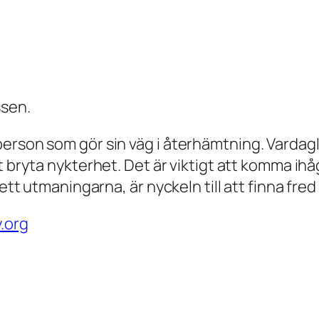
ssen.
erson som gör sin väg i återhämtning. Vardagl
t bryta nykterhet. Det är viktigt att komma ihå
sett utmaningarna, är nyckeln till att finna fred
y.org