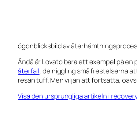
ögonblicksbild av återhämtningsproce
Ändå är Lovato bara ett exempel på en p
återfall
, de niggling små frestelserna at
resan tuff. Men viljan att fortsätta, oav
Visa den ursprungliga artikeln i recover