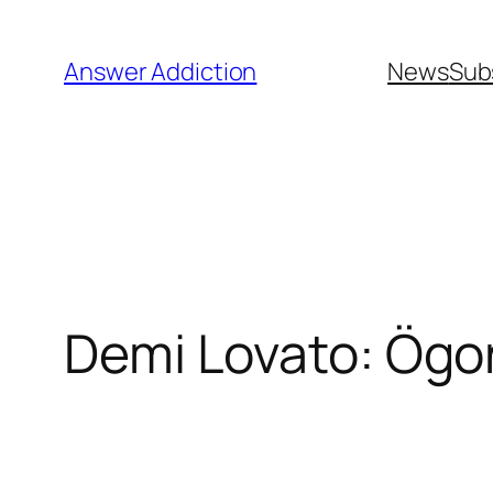
Hoppa
till
Answer Addiction
News
Sub
innehåll
Demi Lovato: Ögon