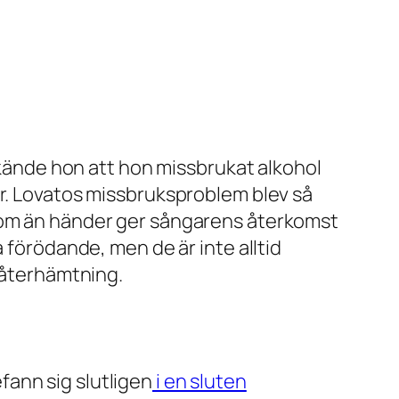
erkände hon att hon missbrukat alkohol
er. Lovatos missbruksproblem blev så
 som än händer ger sångarens återkomst
 förödande, men de är inte alltid
i återhämtning.
ann sig slutligen
i en sluten