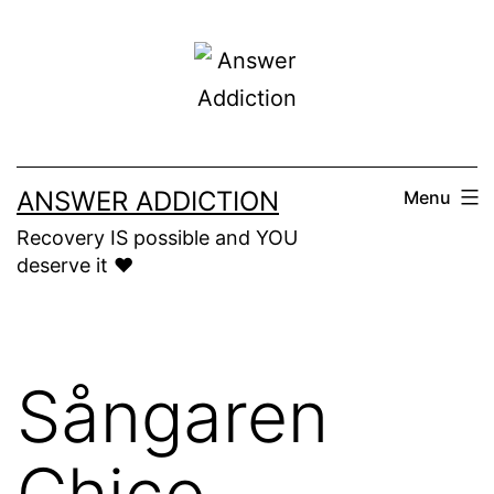
Skip
to
content
ANSWER ADDICTION
Menu
Recovery IS possible and YOU
deserve it ❤️
Sångaren
Chico