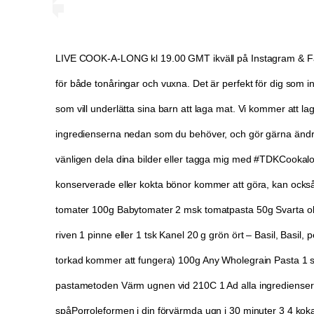
LIVE COOK-A-LONG kl 19.00 GMT ikväll på Instagram & Fa
för både tonåringar och vuxna. Det är perfekt för dig som 
som vill underlätta sina barn att laga mat. Vi kommer att la
ingredienserna nedan som du behöver, och gör gärna ändr
vänligen dela dina bilder eller tagga mig med #TDKCookalo
konserverade eller kokta bönor kommer att göra, kan ocks
tomater 100g Babytomater 2 msk tomatpasta 50g Svarta oliv
riven 1 pinne eller 1 tsk Kanel 20 g grön ört – Basil, Basil
torkad kommer att fungera) 100g Any Wholegrain Pasta 1 st
pastametoden Värm ugnen vid 210C 1️ Ad alla ingredienser (f
spåPorroleformen i din förvärmda ugn i 30 minuter 3️ 4️ kok