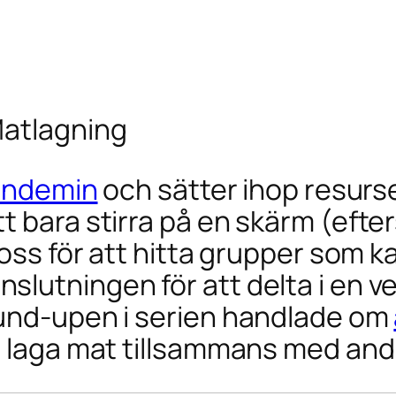
Matlagning
pandemin
och sätter ihop resurse
t bara stirra på en skärm (efte
 oss för att hitta grupper som 
utningen för att delta i en verk
ound-upen i serien handlade om
n laga mat tillsammans med and