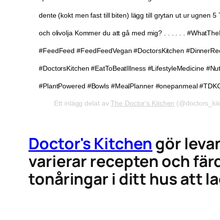
dente (kokt men fast till biten) lägg till grytan ut ur ugnen
och olivolja Kommer du att gå med mig? . . . . . . #What
#FeedFeed #FeedFeedVegan #DoctorsKitchen #DinnerReci
#DoctorsKitchen #EatToBeatIllness #LifestyleMedicine #Nutr
#PlantPowered #Bowls #MealPlanner #onepanmeal #TDK
Ett inlägg delat av
The Doctor's Kitchen
(@doctors_kit
Doctor's Kitchen
gör leva
varierar recepten och färd
tonåringar i ditt hus att 