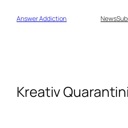
Hoppa
till
Answer Addiction
News
Sub
innehåll
Kreativ Quaranti