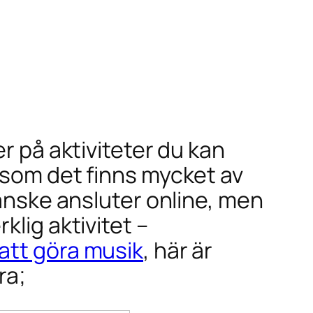
r på aktiviteter du kan
rsom det finns mycket av
kanske ansluter online, men
lig aktivitet –
att göra musik
, här är
ra;