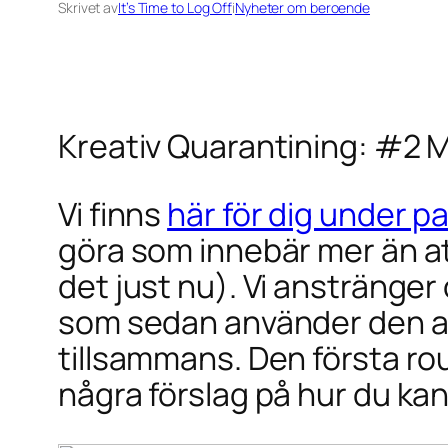
Skrivet av
It’s Time to Log Off
i
Nyheter om beroende
Kreativ Quarantining: #2 
Vi finns
här för dig under 
göra som innebär mer än at
det just nu). Vi anstränger
som sedan använder den ansl
tillsammans. Den första r
några förslag på hur du ka