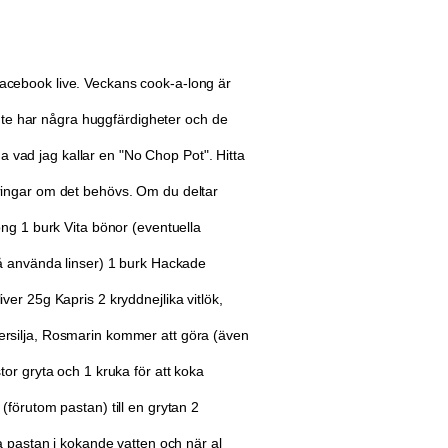
cebook live. Veckans cook-a-long är
inte har några huggfärdigheter och de
ga vad jag kallar en "No Chop Pot". Hitta
ingar om det behövs. Om du deltar
ng 1 burk Vita bönor (eventuella
å använda linser) 1 burk Hackade
er 25g Kapris 2 kryddnejlika vitlök,
, persilja, Rosmarin kommer att göra (även
or gryta och 1 kruka för att koka
örutom pastan) till en grytan 2️
a pastan i kokande vatten och när al