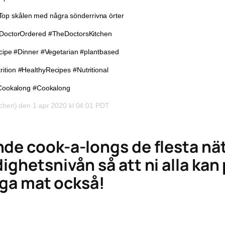
 5️ Top skålen med några sönderrivna örter
TheDoctorOrdered #TheDoctorsKitchen
pe #Dinner #Vegetarian #plantbased
ition #HealthyRecipes #Nutritional
Cookalong #Cookalong
chen) den 1 apr 2020 kl 04:01 PDT
nde cook-a-longs de flesta nä
ighetsnivån så att ni alla kan
laga mat också!