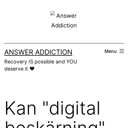
Skip
to
content
ANSWER ADDICTION
Menu
Recovery IS possible and YOU
deserve it ❤️
Kan "digital
beskärning"