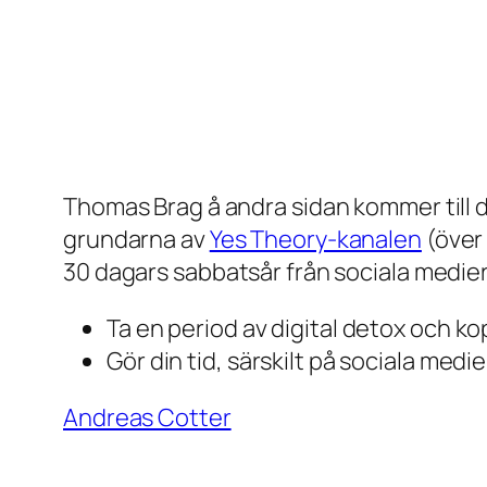
←
Barn som redan klarar av psykiska st
stödsystem