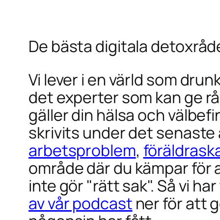
De bästa digitala detoxråde
Vi lever i en värld som drun
det experter som kan ge råd 
gäller din hälsa och välbef
skrivits under det senaste 
arbetsproblem
,
föräldrask
område där du kämpar för at
inte gör "rätt sak". Så vi h
av vår podcast
ner för att 