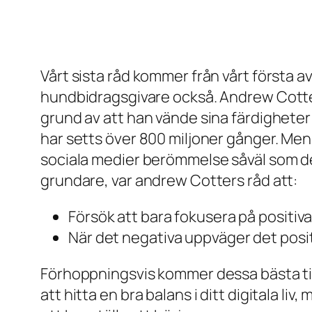
Answer Addiction
Återhämtning är möjlig och DU förtjänar