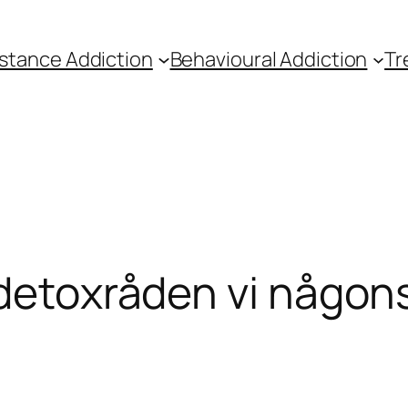
stance Addiction
Behavioural Addiction
Tr
 detoxråden vi någons