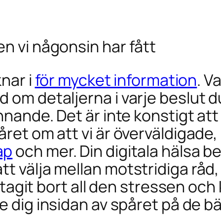
n vi någonsin har fått
knar i
för mycket information
. V
om detaljerna i varje beslut du 
innande. Det är inte konstigt att
året om att vi är överväldigade,
ap
och mer. Din digitala hälsa b
t välja mellan motstridiga råd, 
ar tagit bort all den stressen o
ge dig insidan av spåret på de b