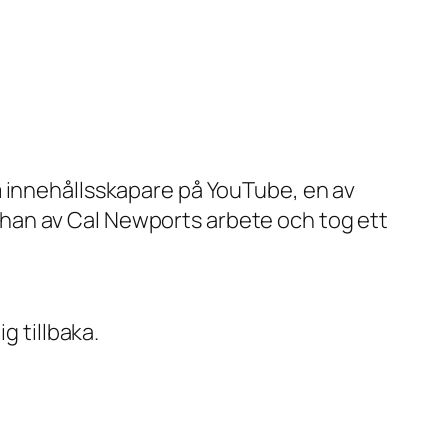
Det senaste inom digital
detoxforskning
→