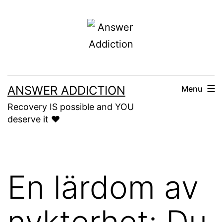
Skip
to
content
ANSWER ADDICTION
Menu
Recovery IS possible and YOU
deserve it ❤️
En lärdom av
nykterhet: Du