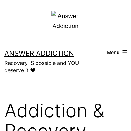
Skip
to
content
ANSWER ADDICTION
Menu
Recovery IS possible and YOU
deserve it ❤️
Addiction &
Recovery